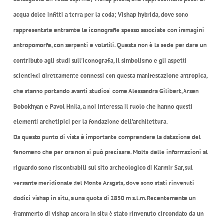
acqua dolce infitti a terra per la coda; Vishap hybrida, dove sono
rappresentate entrambe le iconografie spesso associate con immagini
antropomorfe, con serpenti e volatili. Questa non è la sede per dare un
contributo agli studi sull’iconografia, il simbolismo e gli aspetti
scientifici direttamente connessi con questa manifestazione antropica,
che stanno portando avanti studiosi come Alessandra Gilibert, Arsen
Bobokhyan e Pavol Hnila, a noi interessa il ruolo che hanno questi
elementi archetipici per la fondazione dell’architettura.
Da questo punto di vista è importante comprendere la datazione del
fenomeno che per ora non si può precisare. Molte delle informazioni al
riguardo sono riscontrabili sul sito archeologico di Karmir Sar, sul
versante meridionale del Monte Aragats, dove sono stati rinvenuti
dodici vishap in situ, a una quota di 2850 m s.l.m. Recentemente un
frammento di vishap ancora in situ è stato rinvenuto circondato da un