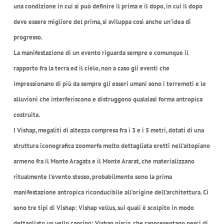
una condizione in cui si può definire il prima e il dopo, in cui il dopo
deve essere migliore del prima, si sviluppa così anche un’idea di
progresso.
La manifestazione di un evento riguarda sempre e comunque il
rapporto fra la terra ed il cielo, non a caso gli eventi che
impressionano di più da sempre gli esseri umani sono i terremoti e le
alluvioni che interferiscono e distruggono qualsiasi forma antropica
costruita.
I Vishap, megaliti di altezza compresa fra i 3 e i 5 metri, dotati di una
struttura iconografica zoomorfa molto dettagliata eretti nell’altopiano
armeno fra il Monte Aragats e il Monte Ararat, che materializzano
ritualmente l’evento stesso, probabilmente sono la prima
manifestazione antropica riconducibile all’origine dell’architettura. Ci
sono tre tipi di Vishap: Vishap vellus, sui quali è scolpito in modo
dettagliato un vello caprino; Vishap piscis, che rappresentano pesci di