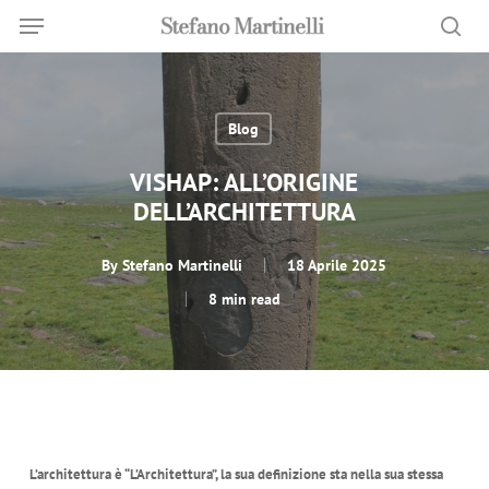
Menu
Skip
Menu
to
sea
main
content
Blog
VISHAP: ALL’ORIGINE
DELL’ARCHITETTURA
By
Stefano Martinelli
18 Aprile 2025
8 min read
L’architettura è “L’Architettura”, la sua definizione sta nella sua stessa