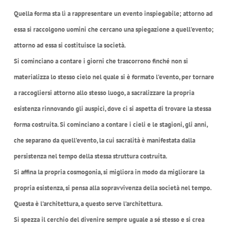
Quella forma sta lì a rappresentare un evento inspiegabile; attorno ad
essa si raccolgono uomini che cercano una spiegazione a quell’evento;
attorno ad essa si costituisce la società.
Si cominciano a contare i giorni che trascorrono finché non si
materializza lo stesso cielo nel quale si è formato l’evento, per tornare
a raccogliersi attorno allo stesso luogo, a sacralizzare la propria
esistenza rinnovando gli auspici, dove ci si aspetta di trovare la stessa
forma costruita. Si cominciano a contare i cieli e le stagioni, gli anni,
che separano da quell’evento, la cui sacralità è manifestata dalla
persistenza nel tempo della stessa struttura costruita.
Si affina la propria cosmogonia, si migliora in modo da migliorare la
propria esistenza, si pensa alla sopravvivenza della società nel tempo.
Questa è l’architettura, a questo serve l’architettura.
Si spezza il cerchio del divenire sempre uguale a sé stesso e si crea