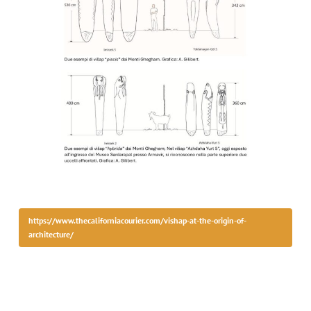
https://www.thecaliforniacourier.com/vishap-at-the-origin-of-
architecture/