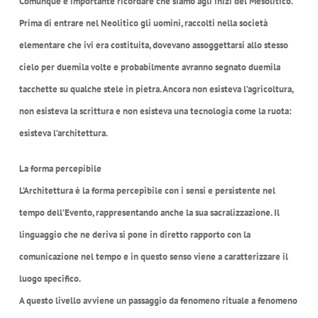
Comunque è importante ricordare che siamo agli inizi del Mesolitico.
Prima di entrare nel Neolitico gli uomini, raccolti nella società
elementare che ivi era costituita, dovevano assoggettarsi allo stesso
cielo per duemila volte e probabilmente avranno segnato duemila
tacchette su qualche stele in pietra. Ancora non esisteva l’agricoltura,
non esisteva la scrittura e non esisteva una tecnologia come la ruota:
esisteva l’architettura.
La forma percepibile
L’Architettura è la forma percepibile con i sensi e persistente nel
tempo dell’Evento, rappresentando anche la sua sacralizzazione. Il
linguaggio che ne deriva si pone in diretto rapporto con la
comunicazione nel tempo e in questo senso viene a caratterizzare il
luogo specifico.
A questo livello avviene un passaggio da fenomeno rituale a fenomeno