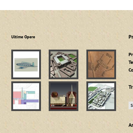
P
Ultime Opere
Pr
Te
C
T
Ar