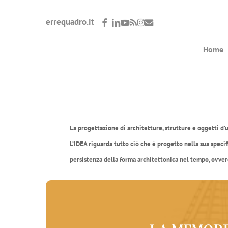
Skip
facebook
linkedin
youtube
RSS
instagram
email
errequadro.it
to
main
Home
content
La progettazione di architetture, strutture e oggetti d’u
L’IDEA riguarda tutto ciò che è progetto nella sua speci
persistenza della forma architettonica nel tempo, ovver