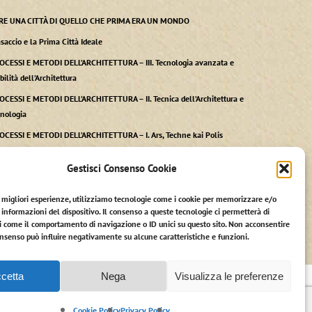
RE UNA CITTÀ DI QUELLO CHE PRIMA ERA UN MONDO
saccio e la Prima Città Ideale
OCESSI E METODI DELL’ARCHITETTURA – III. Tecnologia avanzata e
bilità dell’Architettura
OCESSI E METODI DELL’ARCHITETTURA – II. Tecnica dell’Architettura e
cnologia
OCESSI E METODI DELL’ARCHITETTURA – I. Ars, Techne kai Polis
Gestisci Consenso Cookie
e migliori esperienze, utilizziamo tecnologie come i cookie per memorizzare e/o
 informazioni del dispositivo. Il consenso a queste tecnologie ci permetterà di
i come il comportamento di navigazione o ID unici su questo sito. Non acconsentire
 consenso può influire negativamente su alcune caratteristiche e funzioni.
facebook
linkedin
youtube
RSS
instagram
email
cetta
Nega
Visualizza le preferenze
Cookie Policy
Privacy Policy