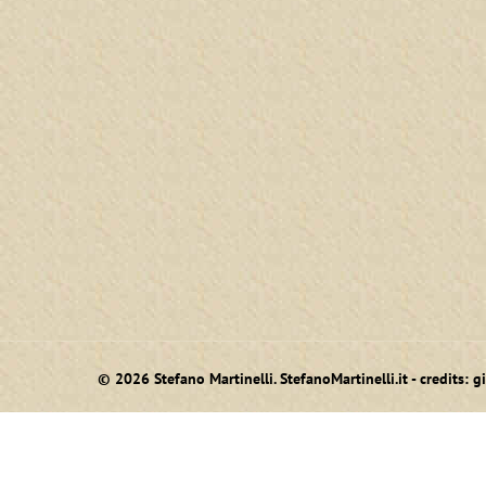
© 2026 Stefano Martinelli. StefanoMartinelli.it - credits:
g