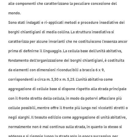
alle componenti che caratterizzano la peculiare concezione del
mondo.
Sono stati indagati e ri-applicati metodi e procedure insediative dei
borghi chiantigiani di media collina. La struttura insediativa si
caratterizza per alcune invarianti che ne costituiscono l’essenza ancor
prima di definirne il linguaggio. La cellula base dell’unità abitativa,
fondamento dell’organizzazione dei borghi chiantigiani, è costituita
da elementi con dimensioni riconducibili a braccia 6 x 9,
corrispondenti a circa m. 3,50 x m. 5,25. L’unità abitativa come
aggregazione di cellule base si dispone rispetto alla strada principale
con il fronte stretto della cellula, in modo da potervi affacciare più
cellule possibili, mentre offre il fronte più lungo nei vicoletti stretti o
negli slarghi. Il tessuto edilizio come aggregazione di unità abitative,
normalmente non è mai continuo sulla strada, in quanto lo stesso si
addensa e si riempie lungo la strada solo in epoca successiva, per