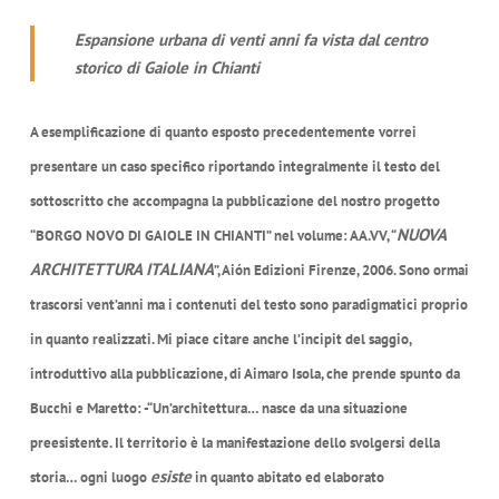
Espansione urbana di venti anni fa vista dal centro
storico di Gaiole in Chianti
A esemplificazione di quanto esposto precedentemente vorrei
presentare un caso specifico riportando integralmente il testo del
sottoscritto che accompagna la pubblicazione del nostro progetto
NUOVA
“BORGO NOVO DI GAIOLE IN CHIANTI” nel volume: AA.VV, “
ARCHITETTURA ITALIANA
”, Aión Edizioni Firenze, 2006. Sono ormai
trascorsi vent’anni ma i contenuti del testo sono paradigmatici proprio
in quanto realizzati. Mi piace citare anche l’incipit del saggio,
introduttivo alla pubblicazione, di Aimaro Isola, che prende spunto da
Bucchi e Maretto: -“Un’architettura… nasce da una situazione
preesistente. Il territorio è la manifestazione dello svolgersi della
esiste
storia… ogni luogo
in quanto abitato ed elaborato