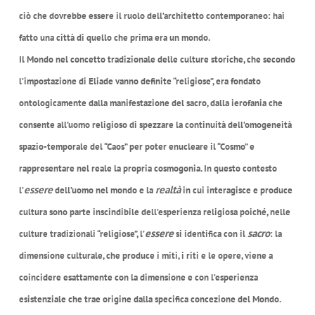
ciò che dovrebbe essere il ruolo dell’architetto contemporaneo: hai
fatto una città di quello che prima era un mondo.
Il Mondo nel concetto tradizionale delle culture storiche, che secondo
l’impostazione di Eliade vanno definite “religiose”, era fondato
ontologicamente dalla manifestazione del sacro, dalla ierofania che
consente all’uomo religioso di spezzare la continuità dell’omogeneità
spazio-temporale del “Caos” per poter enucleare il “Cosmo” e
rappresentare nel reale la propria cosmogonia. In questo contesto
essere
realtà
l’
dell’uomo nel mondo e la
in cui interagisce e produce
cultura sono parte inscindibile dell’esperienza religiosa poiché, nelle
essere
sacro
culture tradizionali “religiose”, l’
si identifica con il
: la
dimensione culturale, che produce i miti, i riti e le opere, viene a
coincidere esattamente con la dimensione e con l’esperienza
esistenziale che trae origine dalla specifica concezione del Mondo.