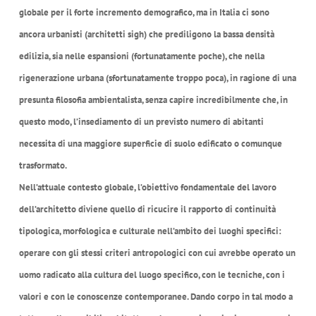
globale per il forte incremento demografico, ma in Italia ci sono
ancora urbanisti (architetti sigh) che prediligono la bassa densità
edilizia, sia nelle espansioni (fortunatamente poche), che nella
rigenerazione urbana (sfortunatamente troppo poca), in ragione di una
presunta filosofia ambientalista, senza capire incredibilmente che, in
questo modo, l’insediamento di un previsto numero di abitanti
necessita di una maggiore superficie di suolo edificato o comunque
trasformato.
Nell’attuale contesto globale, l’obiettivo fondamentale del lavoro
dell’architetto diviene quello di ricucire il rapporto di continuità
tipologica, morfologica e culturale nell’ambito dei luoghi specifici:
operare con gli stessi criteri antropologici con cui avrebbe operato un
uomo radicato alla cultura del luogo specifico, con le tecniche, con i
valori e con le conoscenze contemporanee. Dando corpo in tal modo a