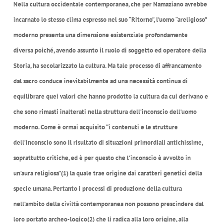
Nella cultura occidentale contemporanea, che per Namaziano avrebbe
incarnato lo stesso clima espresso nel suo “Ritorno”, l’uomo “areligioso”
moderno presenta una dimensione esistenziale profondamente
diversa poiché, avendo assunto il ruolo di soggetto ed operatore della
Storia, ha secolarizzato la cultura. Ma tale processo di affrancamento
dal sacro conduce inevitabilmente ad una necessità continua di
equilibrare quei valori che hanno prodotto la cultura da cui derivano e
che sono rimasti inalterati nella struttura dell’inconscio dell’uomo
moderno. Come è ormai acquisito “i contenuti e le strutture
dell’inconscio sono il risultato di situazioni primordiali antichissime,
soprattutto critiche, ed è per questo che l’inconscio è avvolto in
un’aura religiosa”(1) la quale trae origine dai caratteri genetici della
specie umana. Pertanto i processi di produzione della cultura
nell’ambito della civiltà contemporanea non possono prescindere dal
loro portato archeo-logico(2) che li radica alla loro origine, alla