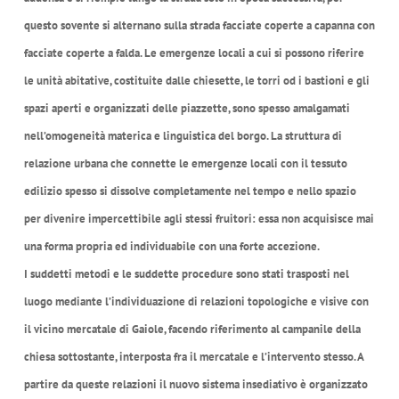
questo sovente si alternano sulla strada facciate coperte a capanna con
facciate coperte a falda. Le emergenze locali a cui si possono riferire
le unità abitative, costituite dalle chiesette, le torri od i bastioni e gli
spazi aperti e organizzati delle piazzette, sono spesso amalgamati
nell’omogeneità materica e linguistica del borgo. La struttura di
relazione urbana che connette le emergenze locali con il tessuto
edilizio spesso si dissolve completamente nel tempo e nello spazio
per divenire impercettibile agli stessi fruitori: essa non acquisisce mai
una forma propria ed individuabile con una forte accezione.
I suddetti metodi e le suddette procedure sono stati trasposti nel
luogo mediante l’individuazione di relazioni topologiche e visive con
il vicino mercatale di Gaiole, facendo riferimento al campanile della
chiesa sottostante, interposta fra il mercatale e l’intervento stesso. A
partire da queste relazioni il nuovo sistema insediativo è organizzato