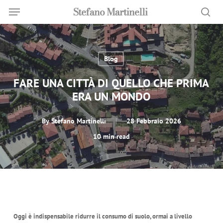
Menu
Skip
Menu
to
sea
main
content
Blog
FARE UNA CITTÀ DI QUELLO CHE PRIMA
ERA UN MONDO
By
Stefano Martinelli
28 Febbraio 2026
10 min read
Oggi è indispensabile ridurre il consumo di suolo, ormai a livello