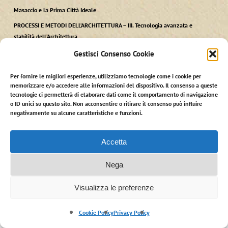
Masaccio e la Prima Città Ideale
PROCESSI E METODI DELL’ARCHITETTURA – III. Tecnologia avanzata e
stabilità dell’Architettura
PROCESSI E METODI DELL’ARCHITETTURA – II. Tecnica dell’Architettura e
Gestisci Consenso Cookie
tecnologia
Per fornire le migliori esperienze, utilizziamo tecnologie come i cookie per
PROCESSI E METODI DELL’ARCHITETTURA – I. Ars, Techne kai Polis
memorizzare e/o accedere alle informazioni del dispositivo. Il consenso a queste
tecnologie ci permetterà di elaborare dati come il comportamento di navigazione
o ID unici su questo sito. Non acconsentire o ritirare il consenso può influire
negativamente su alcune caratteristiche e funzioni.
Accetta
© 2026 Stefano Martinelli. StefanoMartinelli.it - credits:
giorgiobarbero.it
Nega
facebook
linkedin
youtube
RSS
instagram
email
Visualizza le preferenze
Cookie Policy
Privacy Policy