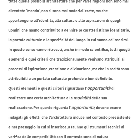
tutte quelle possibili architetture che per varie ragioni non sono mai
diventate “mondo”, non si sono mai materializzate, ma che
appartengono all’identità, alla cultura e alle aspirazioni di quegli
uomini che hanno contribuito a definire le caratteristiche identitarie,
la portata culturale e la specificità del luogo in cui vanno ad inserirsi.
In questo senso vanno ritrovati, anche in modo scientifico, tutti quegli
elementi e quei criteri che tradizionalmente venivano attribuiti ai
processi di ispirazione, creazione e divinazione, ma che in realtà sono
attribuibili a un portato culturale profondo e ben definibile.
opportunità
Questi elementi e questi criteri riguardano l’
di
modalità
realizzare una certa architettura e la
della sua
opportunità
realizzazione. Per quanto riguarda l’
, devono essere
indagati gli effetti che l’architettura induce nel contesto preesistente
e nel paesaggio in cui si inserisce, a tal fine gli strumenti tecnici di
verifica delle compatibilità con il contesto sono di natura