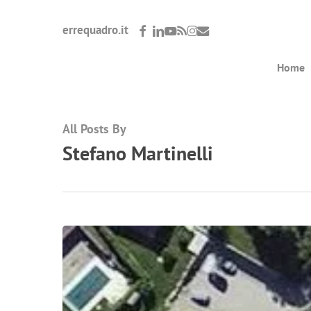
Skip
facebook
linkedin
youtube
RSS
instagram
email
errequadro.it
to
main
Home
content
All Posts By
Stefano Martinelli
FARE
UNA
CITTÀ
DI