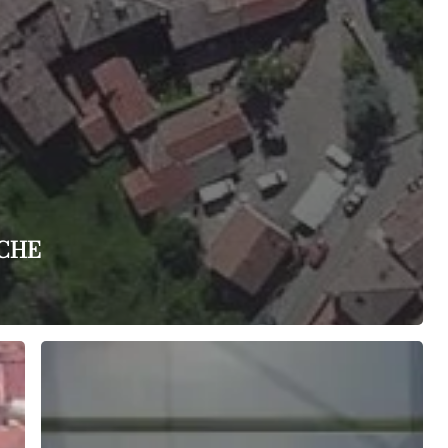
 CHE
PROCESSI
E
METODI