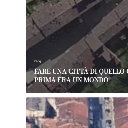
Blog
FARE UNA CITTÀ DI QUELLO
PRIMA ERA UN MONDO
Masaccio
e
la