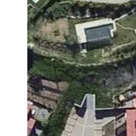
QUELLO
CHE
PRIMA
ERA
UN
MONDO