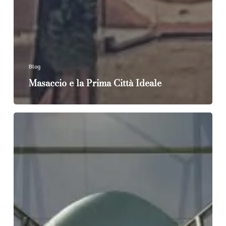
Blog
Masaccio e la Prima Città Ideale
PROCESSI
E
METODI
DELL’ARCHITETTURA
–
III.
Tecnologia