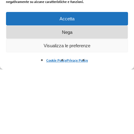
negativamente su alcune caratteristiche e funzioni.
Accetta
Nega
Visualizza le preferenze
Cookie Policy
Privacy Policy
Blog
PROCESSI E METODI
DELL’ARCHITETTURA – III.
Tecnologia avanzata e stabilità
dell’Architettura