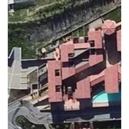
ERA
UN
MONDO