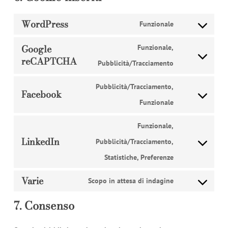
WordPress
Funzionale
Consent
Google
to
Funzionale,
reCAPTCHA
Consent
service
Pubblicità/Tracciamento
to
wordpress
Pubblicità/Tracciamento,
Facebook
service
Consent
Funzionale
google-
to
Funzionale,
recaptcha
service
LinkedIn
Pubblicità/Tracciamento,
Consent
facebook
Statistiche, Preferenze
to
Varie
service
Scopo in attesa di indagine
Consent
linkedin
7. Consenso
to
service