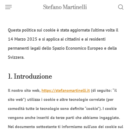
Menu
Skip
Menu
to
sea
main
Questa politica sui cookie è stata aggiornata l’ultima volta il
content
14 Marzo 2025 e si applica ai cittadini e ai residenti
permanenti legali dello Spazio Economico Europeo e della
Svizzera.
1. Introduzione
Il nostro sito web,
https://stefanomartinelli.it
(di seguito: “il
sito web”) utilizza i cookie e altre tecnologie correlate (per
comodità tutte le tecnologie sono definite “cookie”). I cookie
vengono anche inseriti da terze parti che abbiamo ingaggiato.
Nel documento sottostante ti informiamo sull’uso dei cookie sul