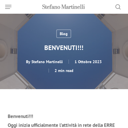
Menu
Skip
Menu
to
sea
main
content
Blog
BENVENUTI!!!
By
Stefano Martinelli
1 Ottobre 2023
2 min read
Benvenuti!!!
Oggi inizia ufficialmente l’attività in rete della ERRE