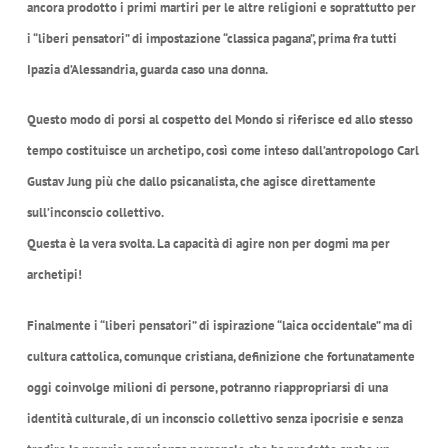
ancora prodotto i primi martiri per le altre religioni e soprattutto per
i “liberi pensatori” di impostazione “classica pagana”, prima fra tutti
Ipazia d’Alessandria, guarda caso una donna.
Questo modo di porsi al cospetto del Mondo si riferisce ed allo stesso
tempo costituisce un archetipo, così come inteso dall’antropologo Carl
Gustav Jung più che dallo psicanalista, che agisce direttamente
sull’inconscio collettivo.
Questa è la vera svolta. La capacità di agire non per dogmi ma per
archetipi!
Finalmente i “liberi pensatori” di ispirazione “laica occidentale” ma di
cultura cattolica, comunque cristiana, definizione che fortunatamente
oggi coinvolge milioni di persone, potranno riappropriarsi di una
identità culturale, di un inconscio collettivo senza ipocrisie e senza