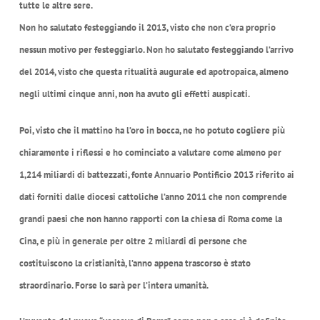
tutte le altre sere.
Non ho salutato festeggiando il 2013, visto che non c’era proprio
nessun motivo per festeggiarlo. Non ho salutato festeggiando l’arrivo
del 2014, visto che questa ritualità augurale ed apotropaica, almeno
negli ultimi cinque anni, non ha avuto gli effetti auspicati.
Poi, visto che il mattino ha l’oro in bocca, ne ho potuto cogliere più
chiaramente i riflessi e ho cominciato a valutare come almeno per
1,214 miliardi di battezzati, fonte Annuario Pontificio 2013 riferito ai
dati forniti dalle diocesi cattoliche l’anno 2011 che non comprende
grandi paesi che non hanno rapporti con la chiesa di Roma come la
Cina, e più in generale per oltre 2 miliardi di persone che
costituiscono la cristianità, l’anno appena trascorso è stato
straordinario. Forse lo sarà per l’intera umanità.