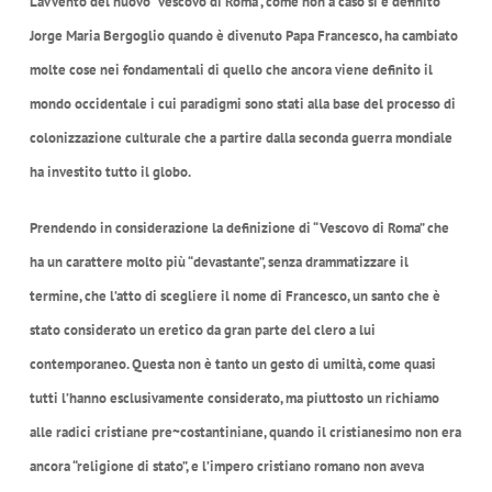
L’avvento del nuovo “vescovo di Roma”, come non a caso si è definito
Jorge Maria Bergoglio quando è divenuto Papa Francesco, ha cambiato
molte cose nei fondamentali di quello che ancora viene definito il
mondo occidentale i cui paradigmi sono stati alla base del processo di
colonizzazione culturale che a partire dalla seconda guerra mondiale
ha investito tutto il globo.
Prendendo in considerazione la definizione di “Vescovo di Roma” che
ha un carattere molto più “devastante”, senza drammatizzare il
termine, che l’atto di scegliere il nome di Francesco, un santo che è
stato considerato un eretico da gran parte del clero a lui
contemporaneo. Questa non è tanto un gesto di umiltà, come quasi
tutti l’hanno esclusivamente considerato, ma piuttosto un richiamo
alle radici cristiane pre~costantiniane, quando il cristianesimo non era
ancora “religione di stato”, e l’impero cristiano romano non aveva