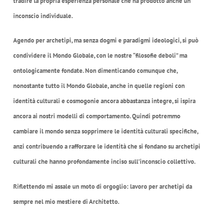
tradire la propria esperienza personale che ha prodotto anche un
inconscio individuale.
Agendo per archetipi, ma senza dogmi e paradigmi ideologici, si può
condividere il Mondo Globale, con le nostre “filosofie deboli” ma
ontologicamente fondate. Non dimenticando comunque che,
nonostante tutto il Mondo Globale, anche in quelle regioni con
identità culturali e cosmogonie ancora abbastanza integre, si ispira
ancora ai nostri modelli di comportamento. Quindi potremmo
cambiare il mondo senza sopprimere le identità culturali specifiche,
anzi contribuendo a rafforzare le identità che si fondano su archetipi
culturali che hanno profondamente inciso sull’inconscio collettivo.
Riflettendo mi assale un moto di orgoglio: lavoro per archetipi da
sempre nel mio mestiere di Architetto.