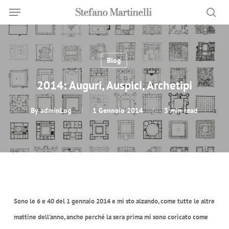
Menu
Skip
Menu
to
sea
main
content
Blog
2014: Auguri, Auspici, Archetipi
By
adminLog
1 Gennaio 2014
3 min read
Sono le 6 e 40 del 1 gennaio 2014 e mi sto alzando, come tutte le altre
mattine dell’anno, anche perché la sera prima mi sono coricato come