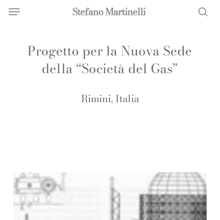
Menu
Skip
Menu
to
sea
main
Progetto per la Nuova Sede
content
della “Società del Gas”
Rimini, Italia