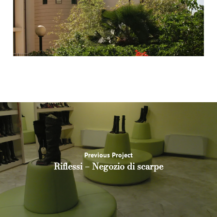
Slide
2
of
12
Previous Project
Riflessi – Negozio di scarpe