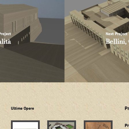
roject
Next Project
lità
Bellini,
P
Ultime Opere
Pr