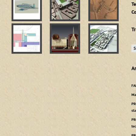
Te
C
T
Ar
FA
Ma
PR
sta
PR
te
PR