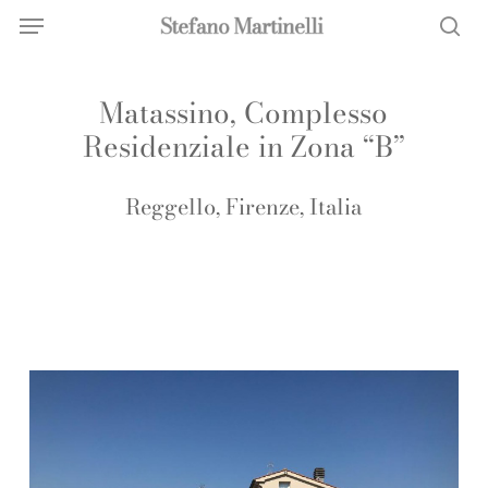
Menu
Skip
Menu
to
sea
main
Matassino, Complesso
content
Residenziale in Zona “B”
Reggello, Firenze, Italia