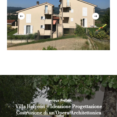
Slide
2
of
2
Previous Project
Villa Helycon – Ideazione Progettazione
Costruzione di un’Opera Architettonica